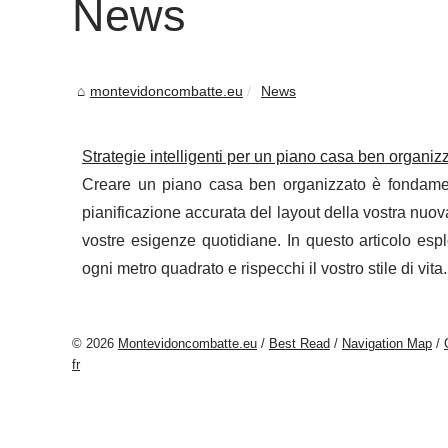
News
montevidoncombatte.eu
News
Strategie intelligenti per un piano casa ben organiz
Creare un piano casa ben organizzato è fondament
pianificazione accurata del layout della vostra nuov
vostre esigenze quotidiane. In questo articolo espl
ogni metro quadrato e rispecchi il vostro stile di vita.
© 2026
Montevidoncombatte.eu
/
Best Read
/
Navigation Map
/
fr